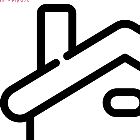
m² - Fryšták