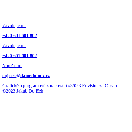
Zavolejte mi
+420
601 601 802
Zavolejte mi
+420
601 601 802
Napište mi
dujicek@
damedomov.cz
Grafické a programové zpracování ©2023 Envisio.cz | Obsah
©2023 Jakub Dujíček