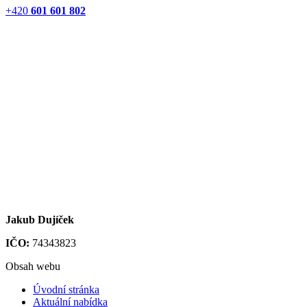
+420
601 601 802
Jakub Dujíček
IČO:
74343823
Obsah webu
Úvodní stránka
Aktuální nabídka