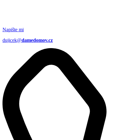
Napište mi
dujicek@
damedomov.cz