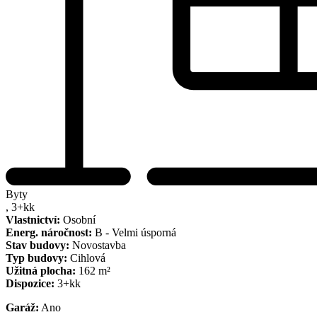
Byty
, 3+kk
Vlastnictví:
Osobní
Energ. náročnost:
B - Velmi úsporná
Stav budovy:
Novostavba
Typ budovy:
Cihlová
Užitná plocha:
162 m²
Dispozice:
3+kk
Garáž:
Ano