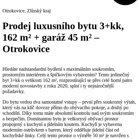
Otrokovice
,
Zlínský kraj
Prodej luxusního bytu 3+kk,
162 m² + garáž 45 m² –
Otrokovice
Hledáte nadstandardní bydlení s maximálním soukromím,
prostorným interiérem a špičkovým vybavením? Tento jedinečný
byt 3+kk o velikosti 162 m², rozprostírající se přes celé horní patro
moderní novostavby z roku 2020, splní i ty nejnáročnější
požadavky.
Do bytu vedou dva samostatné vstupy – první přes soukromý výtah,
který vás na klíč doveze přímo do obývacího pokoje, a druhý po
schodišti. Díky tomu máte absolutní kontrolu nad svým soukromím
a bezpečím. Dominantou bytu je velkorysý obývací prostor
propojený s kuchyní a jídelním koutem. Kuchyň je vybavena
moderním ostrůvkem s barem, který odděluje jídelní část od
kuchyňské linky. Celý tento prostor o výměře 50 m² je navržen s