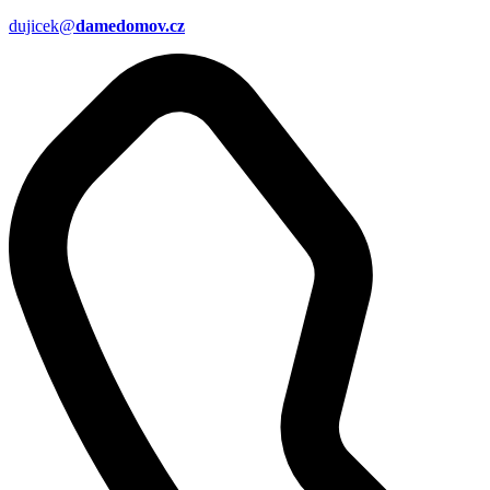
dujicek@
damedomov.cz