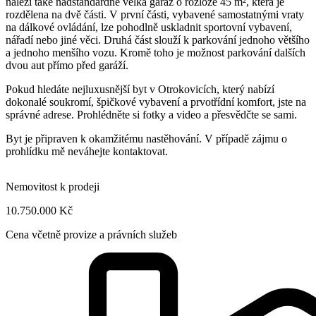
náleží také nadstandardně velká garáž o rozloze 45 m², která je
rozdělena na dvě části. V první části, vybavené samostatnými vraty
na dálkové ovládání, lze pohodlně uskladnit sportovní vybavení,
nářadí nebo jiné věci. Druhá část slouží k parkování jednoho většího
a jednoho menšího vozu. Kromě toho je možnost parkování dalších
dvou aut přímo před garáží.
Pokud hledáte nejluxusnější byt v Otrokovicích, který nabízí
dokonalé soukromí, špičkové vybavení a prvotřídní komfort, jste na
správné adrese. Prohlédněte si fotky a video a přesvědčte se sami.
Byt je připraven k okamžitému nastěhování. V případě zájmu o
prohlídku mě neváhejte kontaktovat.
Nemovitost k prodeji
10.750.000 Kč
Cena včetně provize a právních služeb