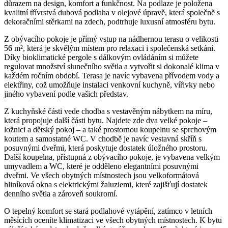
důrazem na design, komfort a funkčnost. Na podlaze je položena
kvalitní třívrstvá dubová podlaha v olejové úpravě, která společně s
dekoračními stěrkami na zdech, podtrhuje luxusní atmosféru bytu.
Z obývacího pokoje je přímý vstup na nádhernou terasu o velikosti
56 m², která je skvělým místem pro relaxaci i společenská setkání.
Díky bioklimatické pergole s dálkovým ovládáním si můžete
regulovat množství slunečního světla a vytvořit si dokonalé klima v
každém ročním období. Terasa je navíc vybavena přívodem vody a
elektřiny, což umožňuje instalaci venkovní kuchyně, vířivky nebo
jiného vybavení podle vašich představ.
Z kuchyňské části vede chodba s vestavěným nábytkem na míru,
která propojuje další části bytu. Najdete zde dva velké pokoje –
ložnici a dětský pokoj – a také prostornou koupelnu se sprchovým
koutem a samostatné WC. V chodbě je navíc vestavná skříň s
posuvnými dveřmi, která poskytuje dostatek úložného prostoru.
Další koupelna, přístupná z obývacího pokoje, je vybavena velkým
umyvadlem a WC, které je odděleno elegantními posuvnými
dveřmi. Ve všech obytných místnostech jsou velkoformátová
hliníková okna s elektrickými žaluziemi, které zajišťují dostatek
denního světla a zároveň soukromí.
O tepelný komfort se stará podlahové vytápění, zatímco v letních
měsících oceníte klimatizaci ve všech obytných místnostech. K bytu